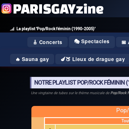
PARISGAYzine
La playlist 'Pop/Rock féminin (1990-2005)'
🎭 Spectacles
🎸 Concerts
📅
🔥 Sauna gay
🍆🍑 Lieux de drague gay
NOTRE PLAYLIST POP/ROCK FÉMININ (
Une vingtaine de tubes sur le thème musicale de
Pop/Rock f
Pop/
Tou