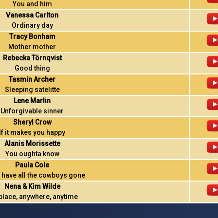
You and him
Vanessa Carlton
Ordinary day
Tracy Bonham
Mother mother
Rebecka Törnqvist
Good thing
Tasmin Archer
Sleeping satelitte
Lene Marlin
Unforgivable sinner
Sheryl Crow
If it makes you happy
Alanis Morissette
You oughta know
Paula Cole
have all the cowboys gone
Nena & Kim Wilde
place, anywhere, anytime