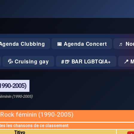
 Agenda Clubbing
📅 Agenda Concert
♬ No
💦 Cruising gay
🍺 BAR LGBTQIA+
📍 
1990-2005)
éminin (1990-2005)
Rock féminin (1990-2005)
tes les chansons de ce classement
Titiyo