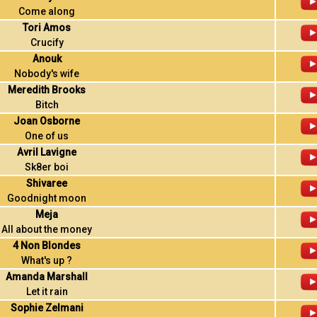
Come along
Tori Amos
Crucify
Anouk
Nobody's wife
Meredith Brooks
Bitch
Joan Osborne
One of us
Avril Lavigne
Sk8er boi
Shivaree
Goodnight moon
Meja
All about the money
4 Non Blondes
What's up ?
Amanda Marshall
Let it rain
Sophie Zelmani