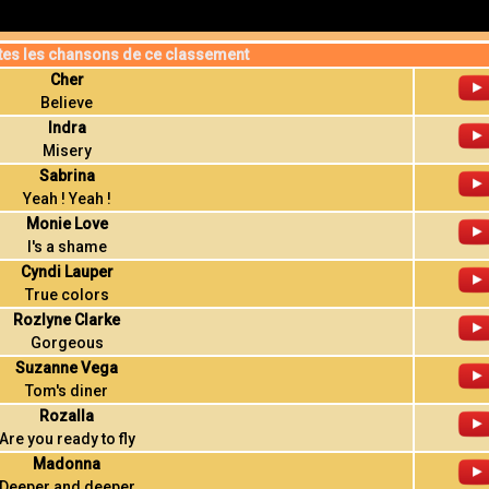
tes les chansons de ce classement
Cher
Believe
Indra
Misery
Sabrina
Yeah ! Yeah !
Monie Love
I's a shame
Cyndi Lauper
True colors
Rozlyne Clarke
Gorgeous
Suzanne Vega
Tom's diner
Rozalla
Are you ready to fly
Madonna
Deeper and deeper