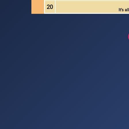
20
It's 