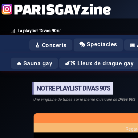
PARISGAYzine
La playlist 'Divas 90's'
🎭 Spectacles
🎸 Concerts
📅
🔥 Sauna gay
🍆🍑 Lieux de drague gay
NOTRE PLAYLIST DIVAS 90'S
Une vingtaine de tubes sur le thème musicale de
Divas 90's
Regard