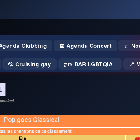
 Agenda Clubbing
📅 Agenda Concert
♬ No
💦 Cruising gay
🍺 BAR LGBTQIA+
📍 
L
lassical
Pop goes Classical
tes les chansons de ce classement
Era