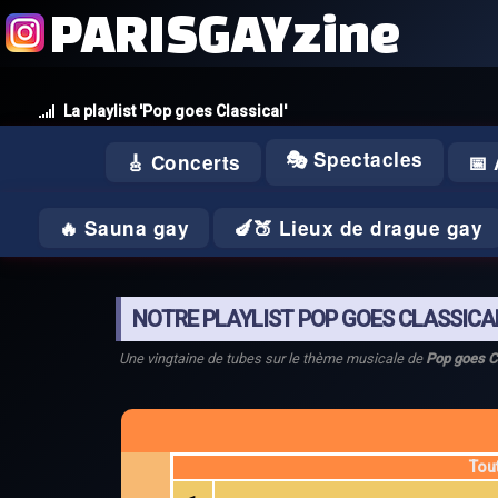
PARISGAYzine
La playlist 'Pop goes Classical'
🎭 Spectacles
🎸 Concerts
📅
🔥 Sauna gay
🍆🍑 Lieux de drague gay
NOTRE PLAYLIST POP GOES CLASSICA
Une vingtaine de tubes sur le thème musicale de
Pop goes C
Tou