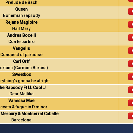
Prelude de Bach
Queen
Bohemian rapsody
Rejane Magloire
Hail Mary
Andrea Bocelli
Con te partiro
Vangelis
Conquest of paradise
Carl Orff
fortuna (Carmina Burana)
Sweetbox
rything's gonna be alright
he Rapsody Ft LL Cool J
Dear Mallika
Vanessa Mae
ccata & fugue in D minor
 Mercury & Montserrat Caballe
Barcelona