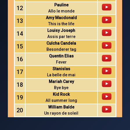
Pauline
12
Allo le monde
Amy Macdonald
13
This is the life
Louisy Joseph
14
Assis par terre
Culcha Candela
15
Besonderer tag
Quentin Elias
16
Fever
Stanislas
17
La belle de mai
Mariah Carey
18
Bye bye
Kid Rock
19
All summer long
William Balde
20
Un rayon de soleil