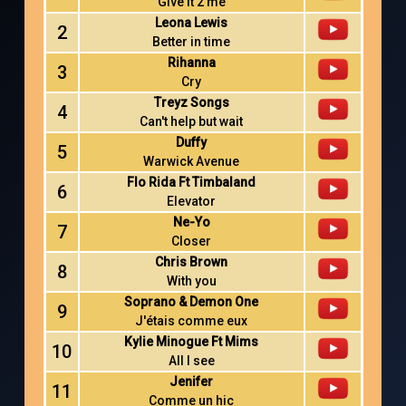
Give it 2 me
Leona Lewis
2
Better in time
Rihanna
3
Cry
Treyz Songs
4
Can't help but wait
Duffy
5
Warwick Avenue
Flo Rida Ft Timbaland
6
Elevator
Ne-Yo
7
Closer
Chris Brown
8
With you
Soprano & Demon One
9
J'étais comme eux
Kylie Minogue Ft Mims
10
All I see
Jenifer
11
Comme un hic