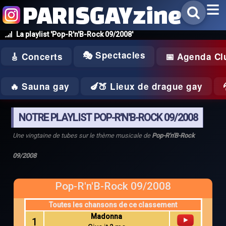
PARISGAYzine
La playlist 'Pop-R'n'B-Rock 09/2008'
🎭 Spectacles
🎸 Concerts
📅 Agenda Cl
🔥 Sauna gay
🍆🍑 Lieux de drague gay
NOTRE PLAYLIST POP-R'N'B-ROCK 09/2008
Une vingtaine de tubes sur le thème musicale de
Pop-R'n'B-Rock
09/2008
Pop-R'n'B-Rock 09/2008
Toutes les chansons de ce classement
Madonna
1