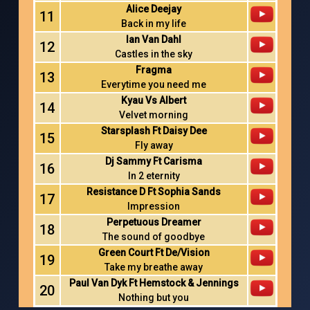
Alice Deejay
11
Back in my life
Ian Van Dahl
12
Castles in the sky
Fragma
13
Everytime you need me
Kyau Vs Albert
14
Velvet morning
Starsplash Ft Daisy Dee
15
Fly away
Dj Sammy Ft Carisma
16
In 2 eternity
Resistance D Ft Sophia Sands
17
Impression
Perpetuous Dreamer
18
The sound of goodbye
Green Court Ft De/Vision
19
Take my breathe away
Paul Van Dyk Ft Hemstock & Jennings
20
Nothing but you