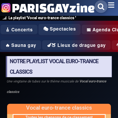
PARISGAYzine
La playlist 'Vocal euro-trance classics '
🎭 Spectacles
🎸 Concerts
📅 Agenda Cl
🔥 Sauna gay
🍆🍑 Lieux de drague gay
NOTRE PLAYLIST VOCAL EURO-TRANCE
CLASSICS
Une vingtaine de tubes sur le thème musicale de
Vocal euro-trance
classics
Vocal euro-trance classics
Toutes les chansons de ce classement