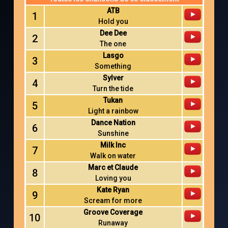
ATB
1
Hold you
Dee Dee
2
The one
Lasgo
3
Something
Sylver
4
Turn the tide
Tukan
5
Light a rainbow
Dance Nation
6
Sunshine
Milk Inc
7
Walk on water
Marc et Claude
8
Loving you
Kate Ryan
9
Scream for more
Groove Coverage
10
Runaway