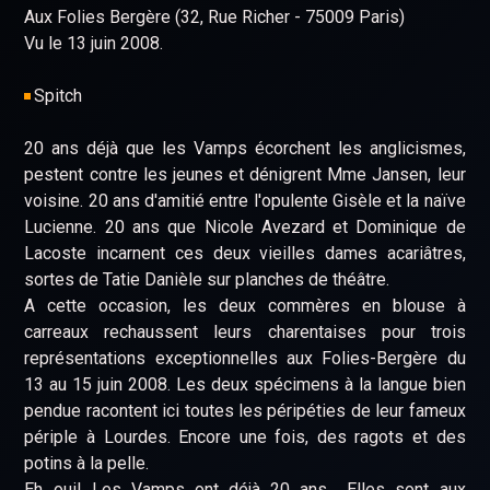
Aux Folies Bergère (32, Rue Richer - 75009 Paris)
Vu le 13 juin 2008.
Spitch
20 ans déjà que les Vamps écorchent les anglicismes,
pestent contre les jeunes et dénigrent Mme Jansen, leur
voisine. 20 ans d'amitié entre l'opulente Gisèle et la naïve
Lucienne. 20 ans que Nicole Avezard et Dominique de
Lacoste incarnent ces deux vieilles dames acariâtres,
sortes de Tatie Danièle sur planches de théâtre.
A cette occasion, les deux commères en blouse à
carreaux rechaussent leurs charentaises pour trois
représentations exceptionnelles aux Folies-Bergère du
13 au 15 juin 2008. Les deux spécimens à la langue bien
pendue racontent ici toutes les péripéties de leur fameux
périple à Lourdes. Encore une fois, des ragots et des
potins à la pelle.
Eh oui! Les Vamps ont déjà 20 ans... Elles sont aux