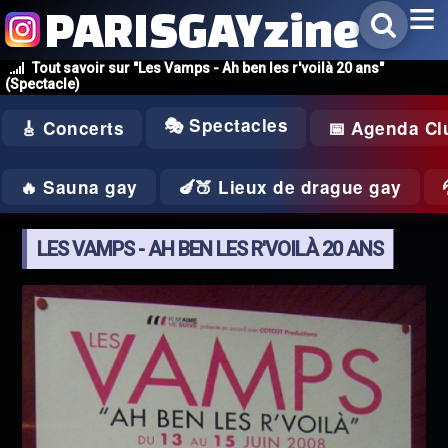
PARISGAYzine
Tout savoir sur "Les Vamps - Ah ben les r'voilà 20 ans"
(Spectacle)
🎭 Spectacles
🎸 Concerts
📅 Agenda Cl
🔥 Sauna gay
🍆🍑 Lieux de drague gay
LES VAMPS - AH BEN LES R'VOILÀ 20 ANS