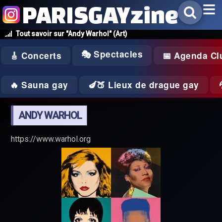
PARISGAYzine
Tout savoir sur "Andy Warhol" (Art)
🎭 Spectacles
🎸 Concerts
📅 Agenda Cl
🔥 Sauna gay
🍆🍑 Lieux de drague gay
ANDY WARHOL
https://www.warhol.org