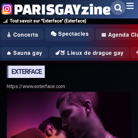
PARISGAYzine
Tout savoir sur "Exterface" (Exterface)
🎭 Spectacles
🎸 Concerts
📅 Agenda Cl
🔥 Sauna gay
🍆🍑 Lieux de drague gay
EXTERFACE
https://www.exterface.com