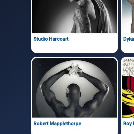
Studio Harcourt
Dyla
Robert Mapplethorpe
Roy 