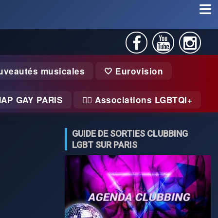
uveautés musicales
🤍 Eurovision
MAP GAY PARIS
🏃‍♂️ Associations LGBTQI+
GUIDE DE SORTIES CLUBBING
LGBT SUR PARIS