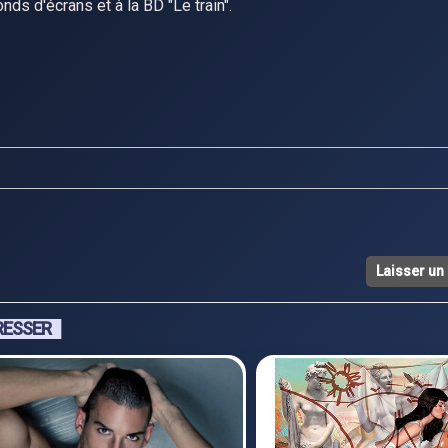
onds d'écrans et à la BD "Le train".
Laisser u
RESSER