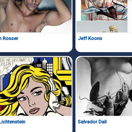
n Rosser
Jeff Koons
Lichtenstein
Salvador Dali