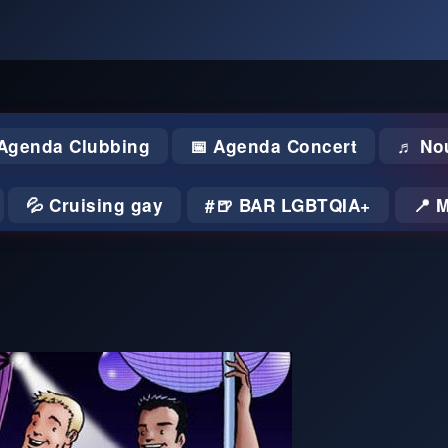
 Agenda Clubbing
📅 Agenda Concert
♬ No
💦 Cruising gay
🍺 BAR LGBTQIA+
📍 