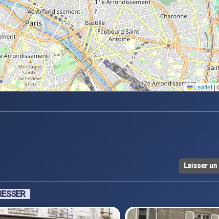
Leaflet
|
©
Laisser u
RESSER