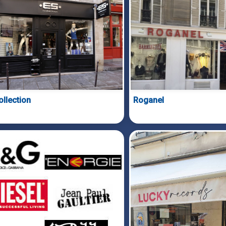
ollection
Roganel