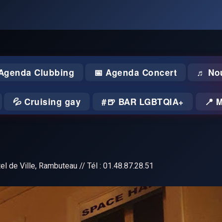
 Agenda Clubbing
📅 Agenda Concert
♬ No
💦 Cruising gay
🍺 BAR LGBTQIA+
📍 
l de Ville, Rambuteau // Tél : 01.48.87.28.51