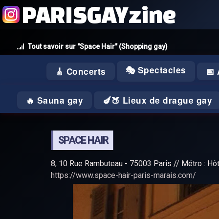
PARISGAYzine
Tout savoir sur "Space Hair" (Shopping gay)
🎭 Spectacles
🎸 Concerts
📅
🔥 Sauna gay
🍆🍑 Lieux de drague gay
SPACE HAIR
8, 10 Rue Rambuteau - 75003 Paris // Métro : Hôte
https://www.space-hair-paris-marais.com/