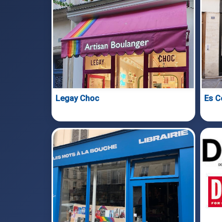
Legay Choc
Es C