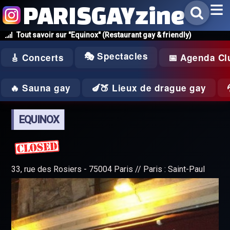
PARISGAYzine
Tout savoir sur "Equinox" (Restaurant gay & friendly)
🎭 Spectacles
🎸 Concerts
📅 Agenda Cl
🔥 Sauna gay
🍆🍑 Lieux de drague gay
EQUINOX
33, rue des Rosiers - 75004 Paris // Paris : Saint-Paul