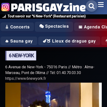
PARISGAYzine
Tout savoir sur "6 New-York" (Restaurant parisien)
🎭 Spectacles
🎸 Concerts
📅 Agenda Cl
🔥 Sauna gay
🍆🍑 Lieux de drague gay
6 NEW-YORK
6 Avenue de New-York - 75016 Paris // Métro : Alma-
Marceau, Pont de l'Alma // Tél: 01.40.70.03.30
https://www.6newyork.fr