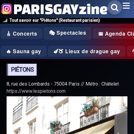
PARISGAYzine
Tout savoir sur "Piétons" (Restaurant parisien)
🎭 Spectacles
🎸 Concerts
📅 Agenda Cl
🔥 Sauna gay
🍆🍑 Lieux de drague gay
PIÉTONS
8, rue des Lombards - 75004 Paris // Métro : Châtelet
https://www.lespietons.com