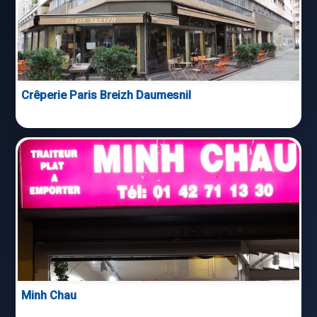
Crêperie Paris Breizh Daumesnil
Minh Chau