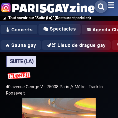
PARISGAYzine
Tout savoir sur "Suite (La)" (Restaurant parisien)
🎭 Spectacles
🎸 Concerts
📅 Agenda Cl
🔥 Sauna gay
🍆🍑 Lieux de drague gay
SUITE (LA)
40 avenue George V - 75008 Paris // Métro : Franklin
Roosevelt