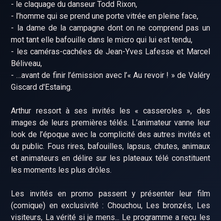
- le claquage du danseur Todd Rixon,
- l’homme qui se prend une porte vitrée en pleine face,
- la dame de la campagne dont on ne comprend pas un
mot tant elle bafouille dans le micro qui lui est tendu,
- les caméras-cachées de Jean-Yves Lafesse et Marcel
Béliveau,
- …avant de finir l’émission avec l’« Au revoir ! » de Valéry
Giscard d'Estaing.
Arthur ressort à ses invités les « casseroles », des
images de leurs premières télés. L’animateur vanne leur
look de l’époque avec la complicité des autres invités et
du public. Fous rires, bafouilles, lapsus, chutes, animaux
et animateurs en délire sur les plateaux télé constituent
les moments les plus drôles.
Les invités en promo passent y présenter leur film
(comique) en exclusivité : Chouchou, Les bronzés, Les
visiteurs, La vérité si je mens... Le programme a reçu les