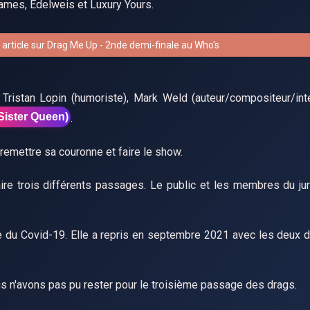
ames, Edelweis et Luxury Yours.
article sur Drag Me Up - 2nde demi-finale au Who's
Tristan Lopin (humoriste), Mark Weld (auteur/compositeur/inte
Sister Queen)
.
emettre sa couronne et faire le show.
aire trois différents passages. Le public et les membres du ju
e du Covid-19. Elle a repris en septembre 2021 avec les deux d
ous n'avons pas pu rester pour le troisième passage des drags.