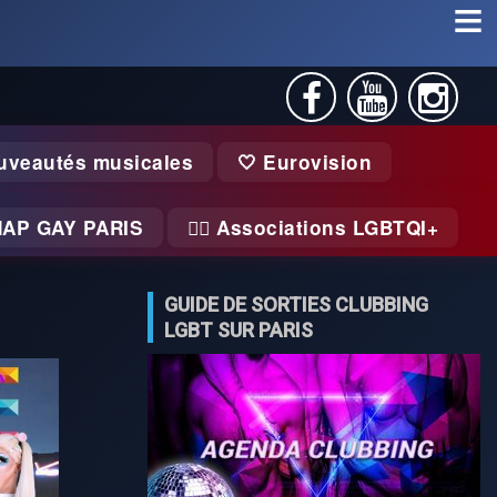
uveautés musicales
🤍 Eurovision
MAP GAY PARIS
🏃‍♂️ Associations LGBTQI+
GUIDE DE SORTIES CLUBBING
LGBT SUR PARIS