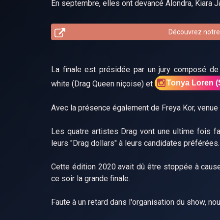
En septembre, elles ont devancé Alondra, Kiara J
Découvrez notre 
La finale est présidée par un jury composé de 
Tonya Loren (
white (Drag Queen niçoise) et
Avec la présence également de Freya Kor, venue r
Les quatre artistes Drag vont une ultime fois f
leurs "Drag dollars" à leurs candidates préférées.
Cette édition 2020 avait dû être stoppée à caus
ce soir la grande finale.
Faute à un retard dans l'organisation du show, n