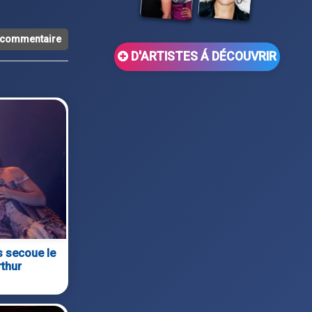
n commentaire
D'ARTISTES Á DÉCOUVRIR
s secoue le
thur