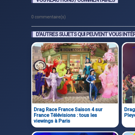
0 commentaire(s)
D'AUTRES SUJETS QUI PEUVENT VOUS INTÉ
Drag Race France Saison 4 sur
Drag
France Télévisions : tous les
Pley
viewings à Paris