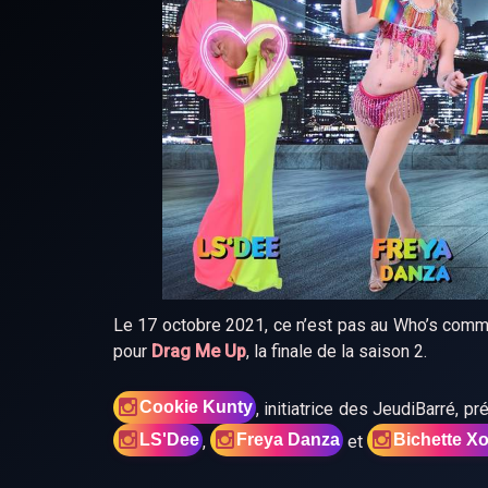
Le 17 octobre 2021, ce n’est pas au Who’s com
pour
Drag Me Up
, la finale de la saison 2.
Cookie Kunty
, initiatrice des JeudiBarré, p
LS'Dee
Freya Danza
Bichette X
,
et