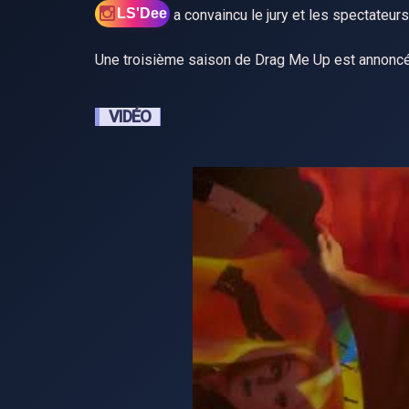
LS'Dee
a convaincu le jury et les spectateu
Une troisième saison de Drag Me Up est annoncé
VIDÉO