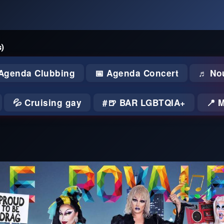
s)
 Agenda Clubbing
📅 Agenda Concert
♬ No
💦 Cruising gay
🍺 BAR LGBTQIA+
📍 