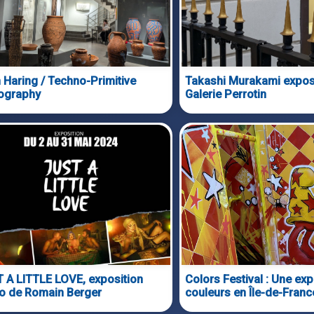
h Haring / Techno-Primitive
Takashi Murakami expos
ography
Galerie Perrotin
 A LITTLE LOVE, exposition
Colors Festival : Une ex
o de Romain Berger
couleurs en Île-de-Franc