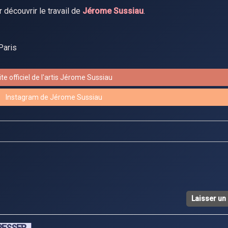
r découvrir le travail de
Jérome Sussiau
.
Paris
ite officiel de l'artis Jérome Sussiau
Instagram de Jérome Sussiau
Laisser u
RESSER