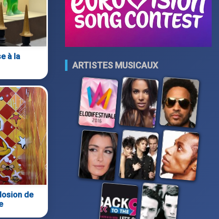
e à la
ARTISTES MUSICAUX
plosion de
e