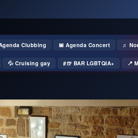
 Agenda Clubbing
📅 Agenda Concert
♬ No
💦 Cruising gay
🍺 BAR LGBTQIA+
📍 