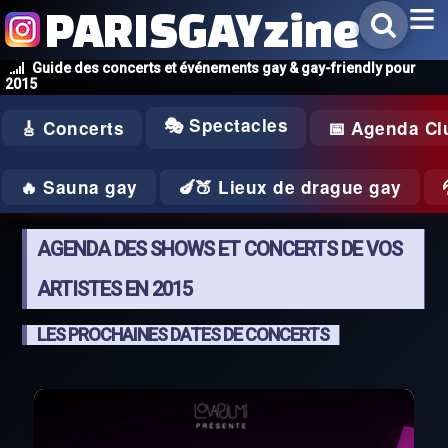
PARISGAYzine
Guide des concerts et événements gay & gay-friendly pour
2015
🎭 Spectacles
🎸 Concerts
📅 Agenda Cl
🔥 Sauna gay
🍆🍑 Lieux de drague gay
AGENDA DES SHOWS ET CONCERTS DE VOS
ARTISTES EN 2015
LES PROCHAINES DATES DE CONCERTS