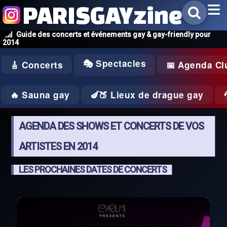
PARISGAYzine
Guide des concerts et événements gay & gay-friendly pour
2014
🎭 Spectacles
🎸 Concerts
📅 Agenda Cl
🔥 Sauna gay
🍆🍑 Lieux de drague gay
AGENDA DES SHOWS ET CONCERTS DE VOS
ARTISTES EN 2014
LES PROCHAINES DATES DE CONCERTS