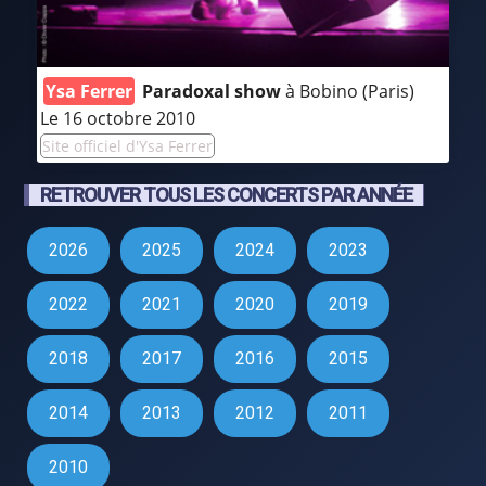
Ysa Ferrer
Paradoxal show
à Bobino (Paris)
Le 16 octobre 2010
Site officiel d'Ysa Ferrer
RETROUVER TOUS LES CONCERTS PAR ANNÉE
2026
2025
2024
2023
2022
2021
2020
2019
2018
2017
2016
2015
2014
2013
2012
2011
2010