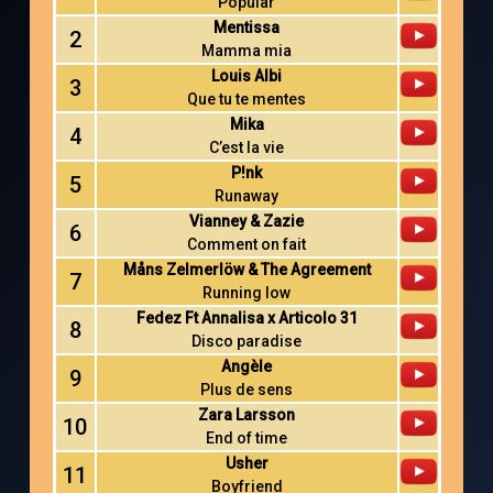
Popular
Mentissa
2
Mamma mia
Louis Albi
3
Que tu te mentes
Mika
4
C’est la vie
P!nk
5
Runaway
Vianney & Zazie
6
Comment on fait
Måns Zelmerlöw & The Agreement
7
Running low
Fedez Ft Annalisa x Articolo 31
8
Disco paradise
Angèle
9
Plus de sens
Zara Larsson
10
End of time
Usher
11
Boyfriend