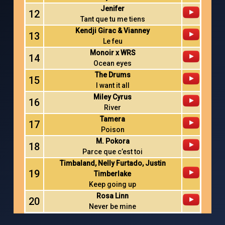
Jenifer
12
Tant que tu me tiens
Kendji Girac & Vianney
13
Le feu
Monoir x WRS
14
Ocean eyes
The Drums
15
I want it all
Miley Cyrus
16
River
Tamera
17
Poison
M. Pokora
18
Parce que c’est toi
Timbaland, Nelly Furtado, Justin
19
Timberlake
Keep going up
Rosa Linn
20
Never be mine