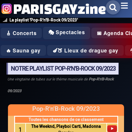
PARISGAYzine
La playlist 'Pop-R'n'B-Rock 09/2023'
🎭 Spectacles
🎸 Concerts
📅 Agenda Cl
🔥 Sauna gay
🍆🍑 Lieux de drague gay
NOTRE PLAYLIST POP-R'N'B-ROCK 09/2023
Une vingtaine de tubes sur le thème musicale de
Pop-R'n'B-Rock
09/2023
Pop-R'n'B-Rock 09/2023
Toutes les chansons de ce classement
The Weeknd, Playboi Carti, Madonna
1