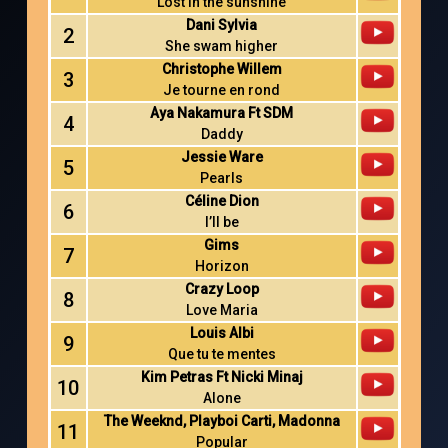
Lost in the sunshine
Dani Sylvia
2
She swam higher
Christophe Willem
3
Je tourne en rond
Aya Nakamura Ft SDM
4
Daddy
Jessie Ware
5
Pearls
Céline Dion
6
I’ll be
Gims
7
Horizon
Crazy Loop
8
Love Maria
Louis Albi
9
Que tu te mentes
Kim Petras Ft Nicki Minaj
10
Alone
The Weeknd, Playboi Carti, Madonna
11
Popular