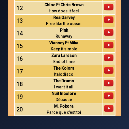
Chloe Ft Chris Brown
12
How does it feel
Rea Garvey
13
Free like the ocean
P!nk
14
Runaway
Vianney Ft Mika
15
Keep it simple
Zara Larsson
16
End of time
The Kolors
17
Italodisco
The Drums
18
I want it all
Nuit Incolore
19
Dépassé
M. Pokora
20
Parce que c’est toi