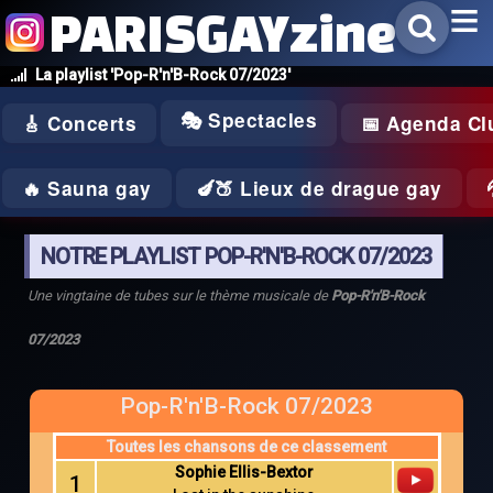
PARISGAYzine
La playlist 'Pop-R'n'B-Rock 07/2023'
🎭 Spectacles
🎸 Concerts
📅 Agenda Cl
🔥 Sauna gay
🍆🍑 Lieux de drague gay
NOTRE PLAYLIST POP-R'N'B-ROCK 07/2023
Une vingtaine de tubes sur le thème musicale de
Pop-R'n'B-Rock
07/2023
Pop-R'n'B-Rock 07/2023
Toutes les chansons de ce classement
Sophie Ellis-Bextor
1