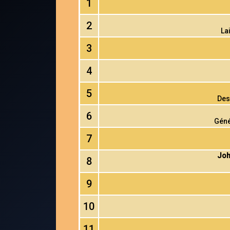
1
2
La
3
4
5
Des
6
Géné
7
Joh
8
9
10
11