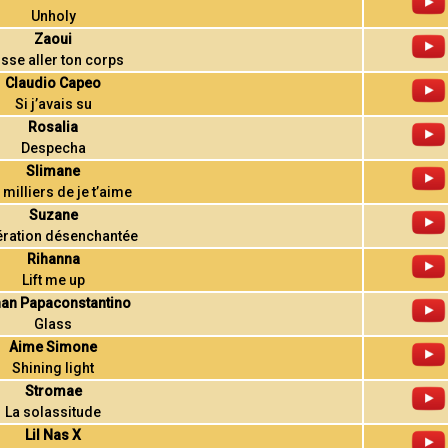
Unholy
Zaoui
isse aller ton corps
Claudio Capeo
Si j’avais su
Rosalia
Despecha
Slimane
 milliers de je t’aime
Suzane
ration désenchantée
Rihanna
Lift me up
an Papaconstantino
Glass
Aime Simone
Shining light
Stromae
La solassitude
Lil Nas X