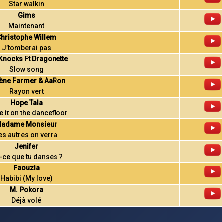
Star walkin
Gims
Maintenant
Christophe Willem
J’tomberai pas
Knocks Ft Dragonette
Slow song
ène Farmer & AaRon
Rayon vert
Hope Tala
e it on the dancefloor
adame Monsieur
es autres on verra
Jenifer
-ce que tu danses ?
Faouzia
Habibi (My love)
M. Pokora
Déjà volé