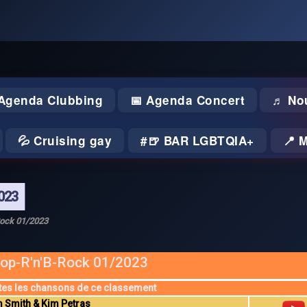
 Agenda Clubbing
📅 Agenda Concert
♬ No
💦 Cruising gay
🍺 BAR LGBTQIA+
📍 
023
Rock 01/2023
op-R'n'B-Rock 01/2023
tes les chansons de ce classement
 Smith & Kim Petras