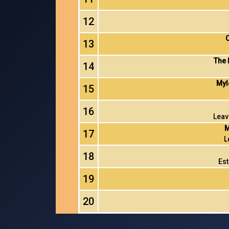
12
13
The 
14
Myl
15
16
Leav
M
17
L
18
Est
19
20