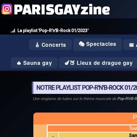
PARISGAYzine
La playlist 'Pop-R'n'B-Rock 01/2023'
🎭 Spectacles
🎸 Concerts
📅
🔥 Sauna gay
🍆🍑 Lieux de drague gay
NOTRE PLAYLIST POP-R'N'B-ROCK 01/2
Une vingtaine de tubes sur le thème musicale de
Pop-R'n'B-
P
Tou
Sam