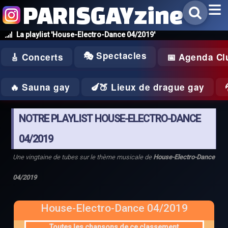
PARISGAYzine
La playlist 'House-Electro-Dance 04/2019'
🎭 Spectacles
🎸 Concerts
📅 Agenda Cl
🔥 Sauna gay
🍆🍑 Lieux de drague gay
NOTRE PLAYLIST HOUSE-ELECTRO-DANCE
04/2019
Une vingtaine de tubes sur le thème musicale de
House-Electro-Dance
04/2019
House-Electro-Dance 04/2019
Toutes les chansons de ce classement