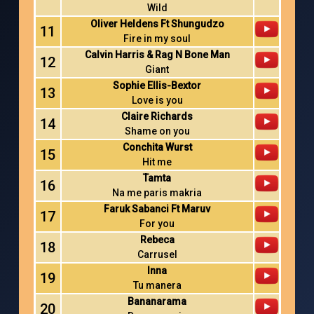
Wild
Oliver Heldens Ft Shungudzo
11
Fire in my soul
Calvin Harris & Rag N Bone Man
12
Giant
Sophie Ellis-Bextor
13
Love is you
Claire Richards
14
Shame on you
Conchita Wurst
15
Hit me
Tamta
16
Na me paris makria
Faruk Sabanci Ft Maruv
17
For you
Rebeca
18
Carrusel
Inna
19
Tu manera
Bananarama
20