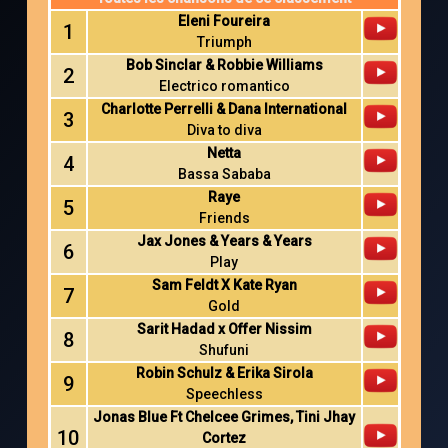
Eleni Foureira
1
Triumph
Bob Sinclar & Robbie Williams
2
Electrico romantico
Charlotte Perrelli & Dana International
3
Diva to diva
Netta
4
Bassa Sababa
Raye
5
Friends
Jax Jones & Years & Years
6
Play
Sam Feldt X Kate Ryan
7
Gold
Sarit Hadad x Offer Nissim
8
Shufuni
Robin Schulz & Erika Sirola
9
Speechless
Jonas Blue Ft Chelcee Grimes, Tini Jhay
10
Cortez