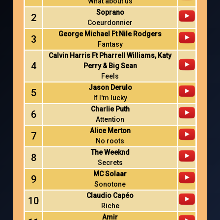
What about us
Soprano
2
Coeurdonnier
George Michael Ft Nile Rodgers
3
Fantasy
Calvin Harris Ft Pharrell Williams, Katy
4
Perry & Big Sean
Feels
Jason Derulo
5
If I'm lucky
Charlie Puth
6
Attention
Alice Merton
7
No roots
The Weeknd
8
Secrets
MC Solaar
9
Sonotone
Claudio Capéo
10
Riche
Amir