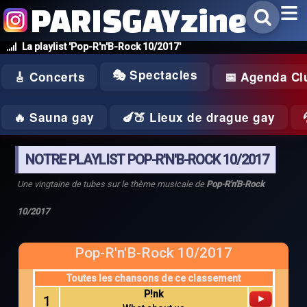
PARISGAYzine
La playlist 'Pop-R'n'B-Rock 10/2017'
🎭 Spectacles
🎸 Concerts
📅 Agenda Cl
🔥 Sauna gay
🍆🍑 Lieux de drague gay
NOTRE PLAYLIST POP-R'N'B-ROCK 10/2017
Une vingtaine de tubes sur le thème musicale de
Pop-R'n'B-Rock
10/2017
Pop-R'n'B-Rock 10/2017
Toutes les chansons de ce classement
P!nk
1