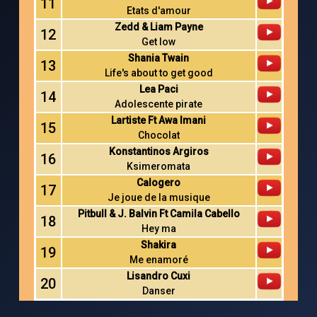
11
Etats d'amour
Zedd & Liam Payne
12
Get low
Shania Twain
13
Life's about to get good
Lea Paci
14
Adolescente pirate
Lartiste Ft Awa Imani
15
Chocolat
Konstantinos Argiros
16
Ksimeromata
Calogero
17
Je joue de la musique
Pitbull & J. Balvin Ft Camila Cabello
18
Hey ma
Shakira
19
Me enamoré
Lisandro Cuxi
20
Danser