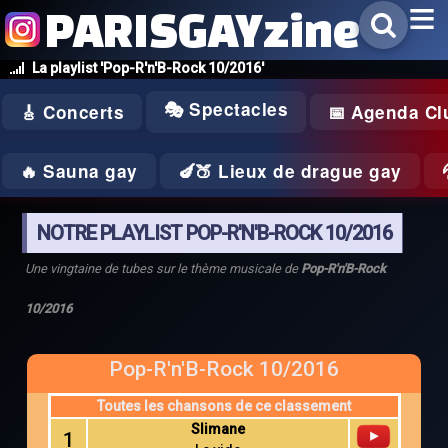
PARISGAYzine
La playlist 'Pop-R'n'B-Rock 10/2016'
🎭 Spectacles
🎸 Concerts
📅 Agenda Cl
🔥 Sauna gay
🍆🍑 Lieux de drague gay
NOTRE PLAYLIST POP-R'N'B-ROCK 10/2016
Une vingtaine de tubes sur le thème musicale de
Pop-R'n'B-Rock
10/2016
Pop-R'n'B-Rock 10/2016
Toutes les chansons de ce classement
Slimane
1