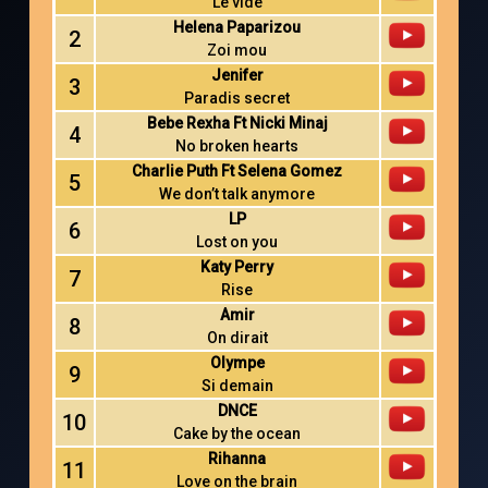
Le vide
Helena Paparizou
2
Zoi mou
Jenifer
3
Paradis secret
Bebe Rexha Ft Nicki Minaj
4
No broken hearts
Charlie Puth Ft Selena Gomez
5
We don’t talk anymore
LP
6
Lost on you
Katy Perry
7
Rise
Amir
8
On dirait
Olympe
9
Si demain
DNCE
10
Cake by the ocean
Rihanna
11
Love on the brain