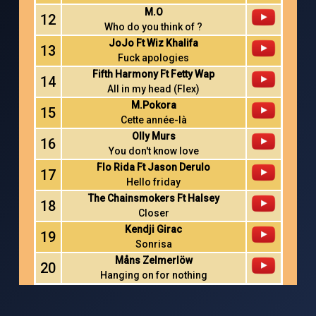
M.O
12
Who do you think of ?
JoJo Ft Wiz Khalifa
13
Fuck apologies
Fifth Harmony Ft Fetty Wap
14
All in my head (Flex)
M.Pokora
15
Cette année-là
Olly Murs
16
You don't know love
Flo Rida Ft Jason Derulo
17
Hello friday
The Chainsmokers Ft Halsey
18
Closer
Kendji Girac
19
Sonrisa
Måns Zelmerlöw
20
Hanging on for nothing