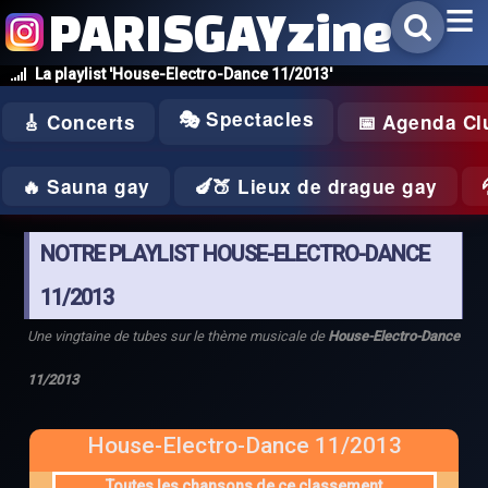
PARISGAYzine
La playlist 'House-Electro-Dance 11/2013'
🎭 Spectacles
🎸 Concerts
📅 Agenda Cl
🔥 Sauna gay
🍆🍑 Lieux de drague gay
NOTRE PLAYLIST HOUSE-ELECTRO-DANCE
11/2013
Une vingtaine de tubes sur le thème musicale de
House-Electro-Dance
11/2013
House-Electro-Dance 11/2013
Toutes les chansons de ce classement