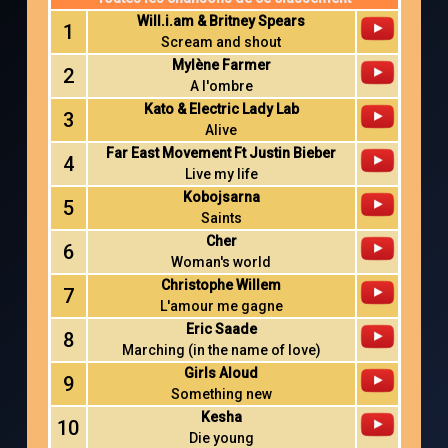
Will.i.am & Britney Spears
1
Scream and shout
Mylène Farmer
2
A l'ombre
Kato & Electric Lady Lab
3
Alive
Far East Movement Ft Justin Bieber
4
Live my life
Kobojsarna
5
Saints
Cher
6
Woman's world
Christophe Willem
7
L'amour me gagne
Eric Saade
8
Marching (in the name of love)
Girls Aloud
9
Something new
Kesha
10
Die young