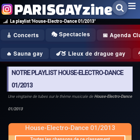
PARISGAYzine
La playlist 'House-Electro-Dance 01/2013'
🎭 Spectacles
🎸 Concerts
📅 Agenda Cl
🔥 Sauna gay
🍆🍑 Lieux de drague gay
NOTRE PLAYLIST HOUSE-ELECTRO-DANCE
01/2013
Une vingtaine de tubes sur le thème musicale de
House-Electro-Dance
01/2013
House-Electro-Dance 01/2013
Toutes les chansons de ce classement