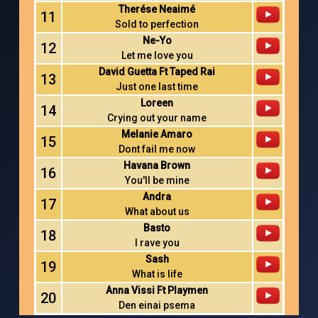
Therése Neaimé
11
Sold to perfection
Ne-Yo
12
Let me love you
David Guetta Ft Taped Rai
13
Just one last time
Loreen
14
Crying out your name
Melanie Amaro
15
Dont fail me now
Havana Brown
16
You'll be mine
Andra
17
What about us
Basto
18
I rave you
Sash
19
What is life
Anna Vissi Ft Playmen
20
Den einai psema