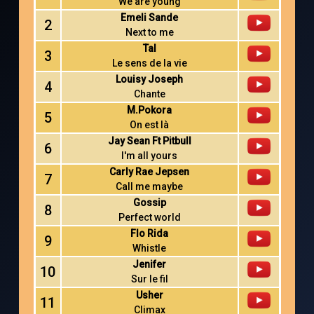
We are young
Emeli Sande
2
Next to me
Tal
3
Le sens de la vie
Louisy Joseph
4
Chante
M.Pokora
5
On est là
Jay Sean Ft Pitbull
6
I'm all yours
Carly Rae Jepsen
7
Call me maybe
Gossip
8
Perfect world
Flo Rida
9
Whistle
Jenifer
10
Sur le fil
Usher
11
Climax