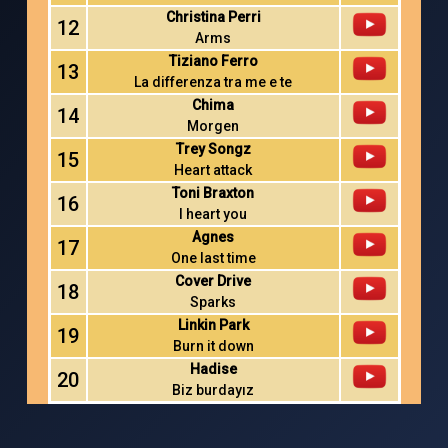
Christina Perri
12
Arms
Tiziano Ferro
13
La differenza tra me e te
Chima
14
Morgen
Trey Songz
15
Heart attack
Toni Braxton
16
I heart you
Agnes
17
One last time
Cover Drive
18
Sparks
Linkin Park
19
Burn it down
Hadise
20
Biz burdayız