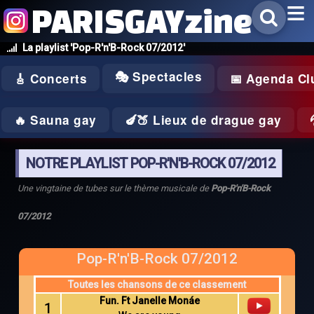
PARISGAYzine
La playlist 'Pop-R'n'B-Rock 07/2012'
🎭 Spectacles
🎸 Concerts
📅 Agenda Cl
🔥 Sauna gay
🍆🍑 Lieux de drague gay
NOTRE PLAYLIST POP-R'N'B-ROCK 07/2012
Une vingtaine de tubes sur le thème musicale de
Pop-R'n'B-Rock
07/2012
Pop-R'n'B-Rock 07/2012
Toutes les chansons de ce classement
Fun. Ft Janelle Monáe
1