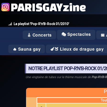
PARISGAYzine
La playlist 'Pop-R'n'B-Rock 01/2010'
🎭 Spectacles
🎸 Concerts
📅
🔥 Sauna gay
🍆🍑 Lieux de drague gay
NOTRE PLAYLIST POP-R'N'B-ROCK 01/2
Une vingtaine de tubes sur le thème musicale de
Pop-R'n'B-
P
Tou