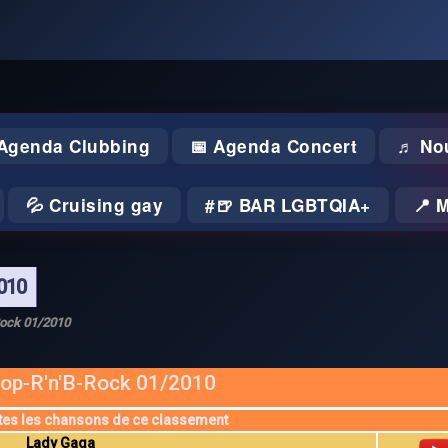
 Agenda Clubbing
📅 Agenda Concert
♬ No
💦 Cruising gay
🍺 BAR LGBTQIA+
📍 
010
Rock 01/2010
op-R'n'B-Rock 01/2010
tes les chansons de ce classement
Lady Gaga