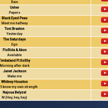
Rain
Usher
Papers
Black Eyed Peas
Meet me halfway
Toni Braxton
Yesterday
The Saturdays
Ego
FloRida & Akon
Available
Timbaland Ft SoShy
Morning after dark
Janet Jackson
Make me
Whitney Houston
n’t know my own strength
Najoua Belyzel
M (Hey, hey, hey)