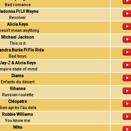
Bad romance
adonna Ft Lil Wayne
Revolver
Alicia Keys
oesn't mean anything
Michael Jackson
This is it
andra Burke Ft Flo Rida
Bad boys
Jay-Z & Alicia Keys
mpire state of mind
Diams
Enfants du désert
Rihanna
Russian roulette
Cléopatre
Bien après l'au delà
Robbie Williams
You know me
Mika