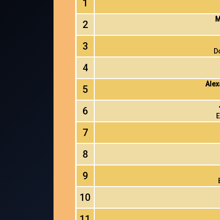
1
M
2
3
D
4
Alex
5
6
E
7
8
9
10
11