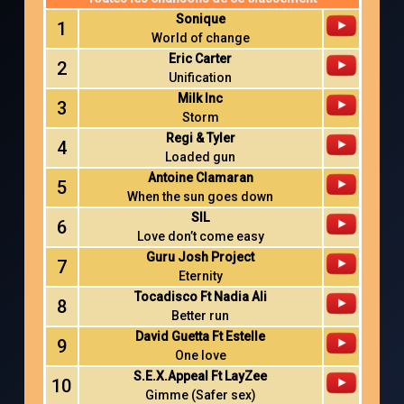
Sonique
1
World of change
Eric Carter
2
Unification
Milk Inc
3
Storm
Regi & Tyler
4
Loaded gun
Antoine Clamaran
5
When the sun goes down
SIL
6
Love don’t come easy
Guru Josh Project
7
Eternity
Tocadisco Ft Nadia Ali
8
Better run
David Guetta Ft Estelle
9
One love
S.E.X.Appeal Ft LayZee
10
Gimme (Safer sex)