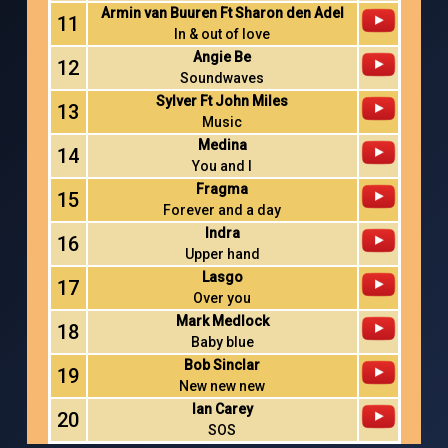
Armin van Buuren Ft Sharon den Adel
11
In & out of love
Angie Be
12
Soundwaves
Sylver Ft John Miles
13
Music
Medina
14
You and I
Fragma
15
Forever and a day
Indra
16
Upper hand
Lasgo
17
Over you
Mark Medlock
18
Baby blue
Bob Sinclar
19
New new new
Ian Carey
20
SOS