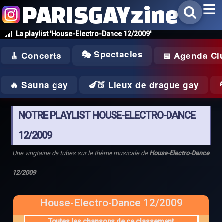
PARISGAYzine
La playlist 'House-Electro-Dance 12/2009'
🎭 Spectacles
🎸 Concerts
📅 Agenda Cl
🔥 Sauna gay
🍆🍑 Lieux de drague gay
NOTRE PLAYLIST HOUSE-ELECTRO-DANCE
12/2009
Une vingtaine de tubes sur le thème musicale de
House-Electro-Dance
12/2009
House-Electro-Dance 12/2009
Toutes les chansons de ce classement