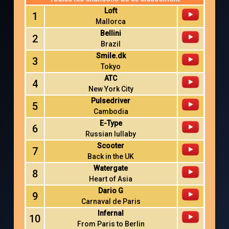
Loft
1
Mallorca
Bellini
2
Brazil
Smile.dk
3
Tokyo
ATC
4
New York City
Pulsedriver
5
Cambodia
E-Type
6
Russian lullaby
Scooter
7
Back in the UK
Watergate
8
Heart of Asia
Dario G
9
Carnaval de Paris
Infernal
10
From Paris to Berlin