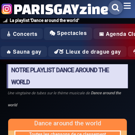
PARISGAYzine
La playlist 'Dance around the world'
🎭 Spectacles
🎸 Concerts
📅 Agenda Cl
🔥 Sauna gay
🍆🍑 Lieux de drague gay
NOTRE PLAYLIST DANCE AROUND THE
WORLD
Une vingtaine de tubes sur le thème musicale de
Dance around the
world
Dance around the world
Toutes les chansons de ce classement