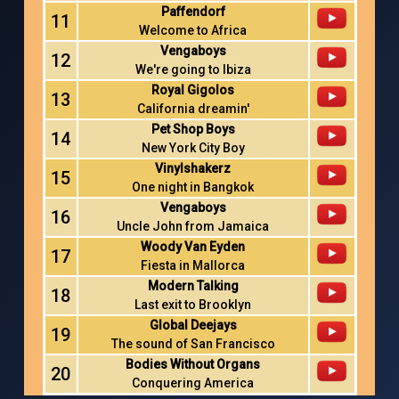
Paffendorf
11
Welcome to Africa
Vengaboys
12
We're going to Ibiza
Royal Gigolos
13
California dreamin'
Pet Shop Boys
14
New York City Boy
Vinylshakerz
15
One night in Bangkok
Vengaboys
16
Uncle John from Jamaica
Woody Van Eyden
17
Fiesta in Mallorca
Modern Talking
18
Last exit to Brooklyn
Global Deejays
19
The sound of San Francisco
Bodies Without Organs
20
Conquering America