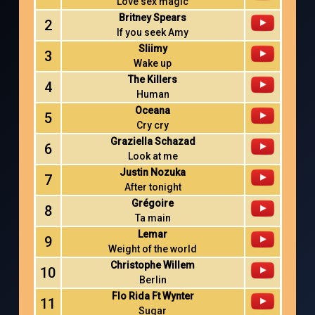
Love sex magic
Britney Spears
2
If you seek Amy
Sliimy
3
Wake up
The Killers
4
Human
Oceana
5
Cry cry
Graziella Schazad
6
Look at me
Justin Nozuka
7
After tonight
Grégoire
8
Ta main
Lemar
9
Weight of the world
Christophe Willem
10
Berlin
Flo Rida Ft Wynter
11
Sugar