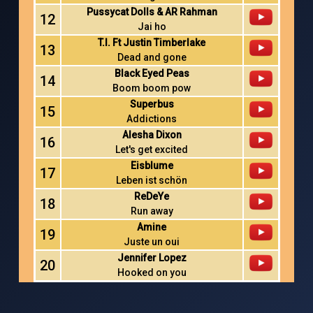
Pussycat Dolls & AR Rahman
12
Jai ho
T.I. Ft Justin Timberlake
13
Dead and gone
Black Eyed Peas
14
Boom boom pow
Superbus
15
Addictions
Alesha Dixon
16
Let's get excited
Eisblume
17
Leben ist schön
ReDeYe
18
Run away
Amine
19
Juste un oui
Jennifer Lopez
20
Hooked on you