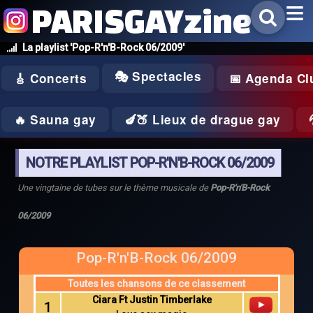
PARISGAYzine
La playlist 'Pop-R'n'B-Rock 06/2009'
🎭 Spectacles
🎸 Concerts
📅 Agenda Cl
🔥 Sauna gay
🍆🍑 Lieux de drague gay
NOTRE PLAYLIST POP-R'N'B-ROCK 06/2009
Une vingtaine de tubes sur le thème musicale de
Pop-R'n'B-Rock
06/2009
Pop-R'n'B-Rock 06/2009
Toutes les chansons de ce classement
Ciara Ft Justin Timberlake
1