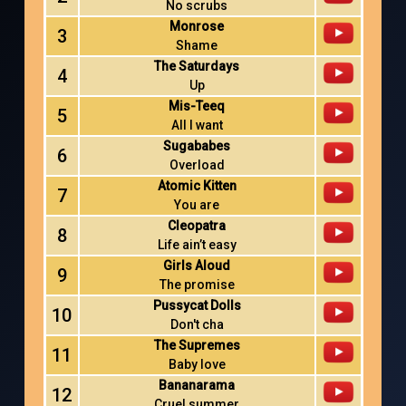
No scrubs
Monrose
3
Shame
The Saturdays
4
Up
Mis-Teeq
5
All I want
Sugababes
6
Overload
Atomic Kitten
7
You are
Cleopatra
8
Life ain’t easy
Girls Aloud
9
The promise
Pussycat Dolls
10
Don't cha
The Supremes
11
Baby love
Bananarama
12
Cruel summer