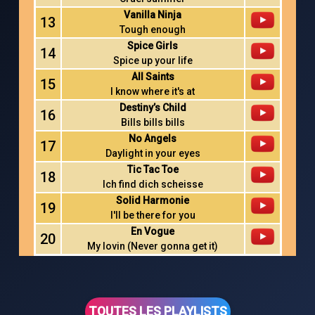
Vanilla Ninja
13
Tough enough
Spice Girls
14
Spice up your life
All Saints
15
I know where it's at
Destiny’s Child
16
Bills bills bills
No Angels
17
Daylight in your eyes
Tic Tac Toe
18
Ich find dich scheisse
Solid Harmonie
19
I'll be there for you
En Vogue
20
My lovin (Never gonna get it)
TOUTES LES PLAYLISTS