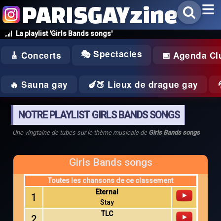
PARISGAYzine
La playlist 'Girls Bands songs'
🎭 Spectacles
🎸 Concerts
📅 Agenda Cl
🔥 Sauna gay
🍆🍑 Lieux de drague gay
NOTRE PLAYLIST GIRLS BANDS SONGS
Une vingtaine de tubes sur le thème musicale de
Girls Bands songs
Girls Bands songs
Toutes les chansons de ce classement
Eternal
1
Stay
TLC
2