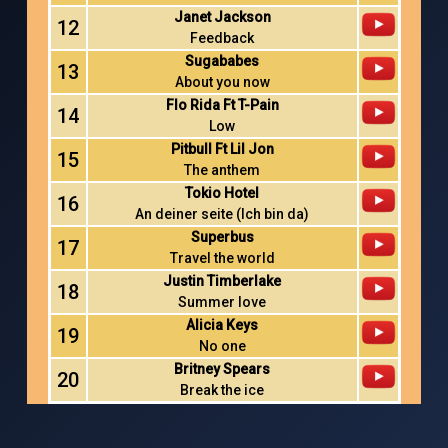
Janet Jackson
12
Feedback
Sugababes
13
About you now
Flo Rida Ft T-Pain
14
Low
Pitbull Ft Lil Jon
15
The anthem
Tokio Hotel
16
An deiner seite (Ich bin da)
Superbus
17
Travel the world
Justin Timberlake
18
Summer love
Alicia Keys
19
No one
Britney Spears
20
Break the ice