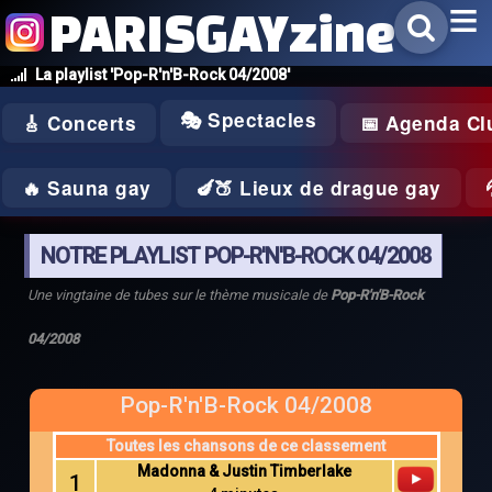
PARISGAYzine
La playlist 'Pop-R'n'B-Rock 04/2008'
🎭 Spectacles
🎸 Concerts
📅 Agenda Cl
🔥 Sauna gay
🍆🍑 Lieux de drague gay
NOTRE PLAYLIST POP-R'N'B-ROCK 04/2008
Une vingtaine de tubes sur le thème musicale de
Pop-R'n'B-Rock
04/2008
Pop-R'n'B-Rock 04/2008
Toutes les chansons de ce classement
Madonna & Justin Timberlake
1