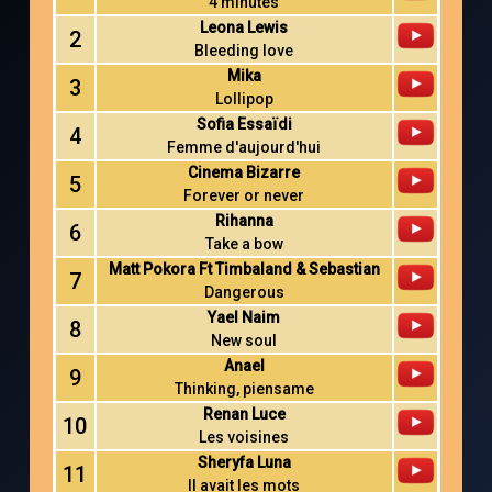
4 minutes
Leona Lewis
2
Bleeding love
Mika
3
Lollipop
Sofia Essaïdi
4
Femme d'aujourd'hui
Cinema Bizarre
5
Forever or never
Rihanna
6
Take a bow
Matt Pokora Ft Timbaland & Sebastian
7
Dangerous
Yael Naim
8
New soul
Anael
9
Thinking, piensame
Renan Luce
10
Les voisines
Sheryfa Luna
11
Il avait les mots