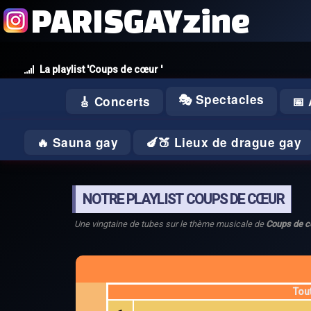
PARISGAYzine
La playlist 'Coups de cœur '
🎭 Spectacles
🎸 Concerts
📅
🔥 Sauna gay
🍆🍑 Lieux de drague gay
NOTRE PLAYLIST COUPS DE CŒUR
Une vingtaine de tubes sur le thème musicale de
Coups de 
Tou