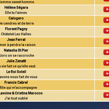
Homme sweet homme
Hélène Ségara
Elle tu l'aimes
Calogero
De cendres et de terre
Florent Pagny
Châtelet Les Halles
Jean Ferrat
mer à perdre la raison
Natasha St Pier
lors on se raccroche
Julie Zenatti
 vie fait ce qu'elle veut
Le Roi Soleil
avons nous fait de vous
Francis Cabrel
 fille qui m'accompagne
avoine & Cristina Marocco
J'ai tout oublié