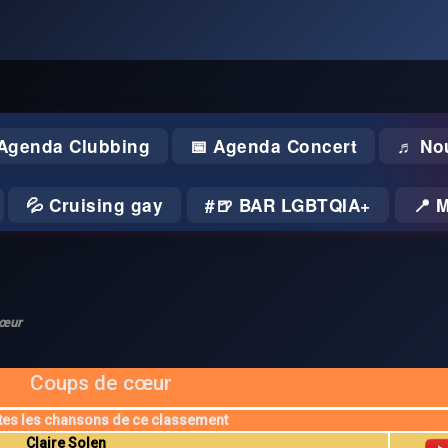
 Agenda Clubbing
📅 Agenda Concert
♬ No
💦 Cruising gay
🍺 BAR LGBTQIA+
📍 
cœur
Coups de cœur
tes les chansons de ce classement
Claire Solen