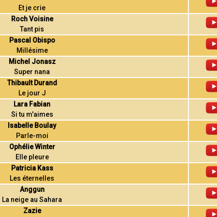
Et je crie
Roch Voisine
Tant pis
Pascal Obispo
Millésime
Michel Jonasz
Super nana
Thibault Durand
Le jour J
Lara Fabian
Si tu m'aimes
Isabelle Boulay
Parle-moi
Ophélie Winter
Elle pleure
Patricia Kass
Les éternelles
Anggun
La neige au Sahara
Zazie