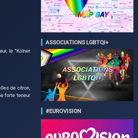
ASSOCIATIONS LGBTQI+
r, le "Kölner
les de citron,
e forte teneur
#EUROVISION