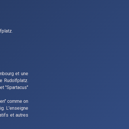
fplatz.
mbourg et une
e Rudolfplatz.
et "Spartacus"
ulen" comme on
nig. L'enseigne
tifs et autres