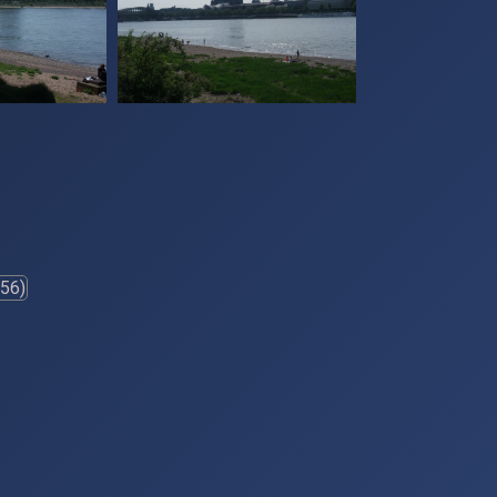
-56)
