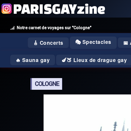
PARISGAYzine
Notre carnet de voyages sur "Cologne"
🎭 Spectacles
🎸 Concerts
📅
🔥 Sauna gay
🍆🍑 Lieux de drague gay
COLOGNE