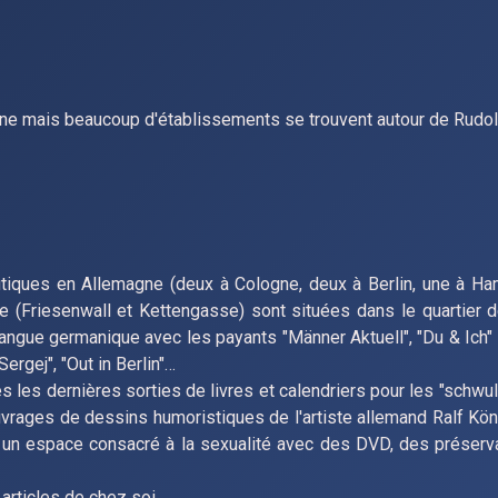
gne mais beaucoup d'établissements se trouvent autour de Rudol
tiques en Allemagne (deux à Cologne, deux à Berlin, une à Ha
 (Friesenwall et Kettengasse) sont situées dans le quartier d
langue germanique avec les payants "Männer Aktuell", "Du & Ich" 
Sergej", "Out in Berlin"…
 les dernières sorties de livres et calendriers pour les "schw
s ouvrages de dessins humoristiques de l'artiste allemand Ralf Kö
n espace consacré à la sexualité avec des DVD, des préserva
articles de chez soi.