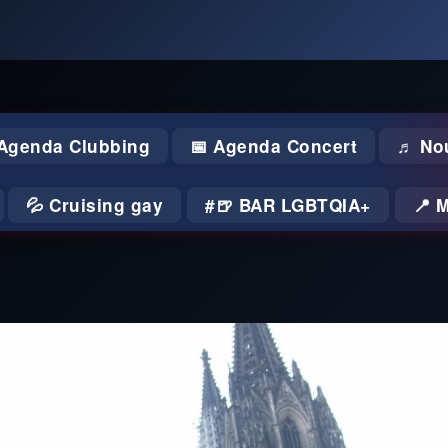
 Agenda Clubbing
📅 Agenda Concert
♬ No
💦 Cruising gay
🍺 BAR LGBTQIA+
📍 