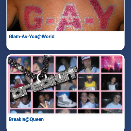
Glam-As-You@World
Breakin@Queen