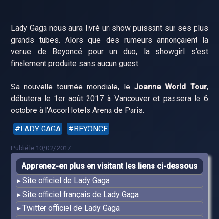
Lady Gaga nous aura livré un show puissant sur ses plus
grands tubes. Alors que des rumeurs annonçaient la
venue de Beyoncé pour un duo, la showgirl s’est
finalement produite sans aucun guest.
Sa nouvelle tournée mondiale, le
Joanne World Tour
,
débutera le 1er août 2017 à Vancouver et passera le 6
octobre à l'AccorHotels Arena de Paris.
LADY GAGA
BEYONCE
Publié le 10/02/2017
Apprenez-en plus en visitant les liens ci-dessous
Site officiel de Lady Gaga
Site officiel français de Lady Gaga
Twitter officiel de Lady Gaga