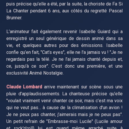
puis précise qu’elle a été, par la suite, la choriste de Fa Si
La Chanter pendant 6 ans, aux côtés du regretté Pascal
Brunner.
L’animateur fait également revenir Isabelle Guiard qui a
enregistré un seul générique de dessin animé dans sa
vie, et quelques autres pour des émissions. Isabelle
confie qu’en fait, "Cat’s eyes", elle ne l'a jamais vu ! "Je ne
regardais pas la télé. Je ne l’ai jamais chanté depuis et,
ce, jusqu’à ce soir". C’est donc une première, et une
exclusivité Animé Nostalgie.
Claude Lombard
arrive maintenant sur scène sous une
pluie d’applaudissements. La chanteuse précise qu’elle
"voulait vraiment venir chanter ce soir, mais c’est ma voix
qui ne veut pas… à cause de la climatisation d'un avion !
Je ne peux pas chanter, j’aimerais mais je ne peux pas".
Un petit refrain de "Embrasse-moi Lucile" (Lucile amour
et rock’n’roll) lui est quand même arraché suite à