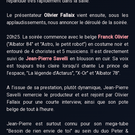
répandue très rapidement dans la salle.
Le présentateur
Olivier Fallaix
vient ensuite, sous les
applaudissements, nous annoncer le déroulé de la soirée.
20h25. La soirée commence avec le belge
Franck Olivier
("Albator 84" et "Astro, le petit robot") en costume noir et
entouré de 4 choristes et 5 musiciens. Il est directement
suivi de
Jean-Pierre Savelli
en blouson en cuir. Sa voix
est toujours très claire lorsqu’il chante Le prince de
l’espace, "La légende d’Actarus", "X-Or" et "Albator 78".
A l’issue de sa prestation, plutôt dynamique, Jean-Pierre
Savelli remercie le producteur et est rejoint par Olivier
Fallaix pour une courte interview, ainsi que son pote
belge de tout à l'heure.
Jean-Pierre est surtout connu pour son mega-tube
"Besoin de rien envie de toi" au sein du duo Peter &