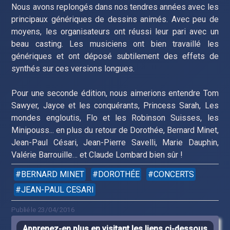
Nous avons replongés dans nos tendres années avec les
principaux génériques de dessins animés. Avec peu de
moyens, les organisateurs ont réussi leur pari avec un
beau casting. Les musiciens ont bien travaillé les
génériques et ont déposé subtilement des effets de
synthés sur ces versions longues.
Pour une seconde édition, nous aimerions entendre Tom
Sawyer, Jayce et les conquérants, Princess Sarah, Les
mondes engloutis, Flo et les Robinson Suisses, les
Minipouss... en plus du retour de Dorothée, Bernard Minet,
Jean-Paul Césari, Jean-Pierre Savelli, Marie Dauphin,
Valérie Barrouille… et Claude Lombard bien sûr !
BERNARD MINET
DOROTHÉE
CONCERTS
JEAN-PAUL CESARI
Publié le 23/04/2016
Apprenez-en plus en visitant les liens ci-dessous