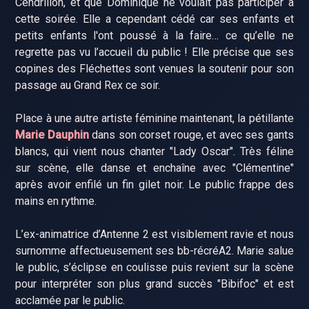
Cendrillon, et que Dominique ne voulait pas participer à
cette soirée. Elle a cependant cédé car ses enfants et
petits enfants l'ont poussé à la faire… ce qu’elle ne
regrette pas vu l’accueil du public ! Elle précise que ses
copines des Fléchettes sont venues la soutenir pour son
passage au Grand Rex ce soir.
Place à une autre artiste féminine maintenant, la pétillante
Marie Dauphin
dans son corset rouge, et avec ses gants
blancs, qui vient nous chanter "Lady Oscar". Très féline
sur scène, elle danse et enchaîne avec "Clémentine"
après avoir enfilé un fin gilet noir. Le public frappe des
mains en rythme.
L’ex-animatrice d’Antenne 2 est visiblement ravie et nous
surnomme affectueusement ses bb-récréA2. Marie salue
le public, s’éclipse en coulisse puis revient sur la scène
pour interpréter son plus grand succès "Bibifoc" et est
acclamée par le public.