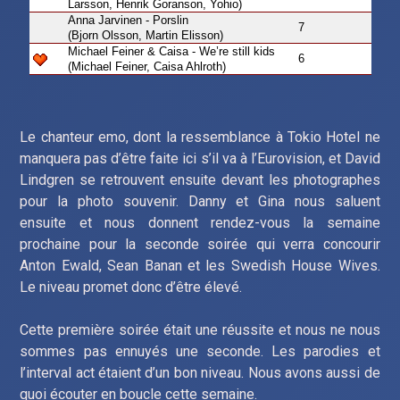
Larsson, Henrik Goranson, Yohio)
Anna Jarvinen - Porslin
7
(Bjorn Olsson, Martin Elisson)
Michael Feiner & Caisa - We’re still kids
6
(Michael Feiner, Caisa Ahlroth)
Le chanteur emo, dont la ressemblance à Tokio Hotel ne
manquera pas d’être faite ici s’il va à l’Eurovision, et David
Lindgren se retrouvent ensuite devant les photographes
pour la photo souvenir. Danny et Gina nous saluent
ensuite et nous donnent rendez-vous la semaine
prochaine pour la seconde soirée qui verra concourir
Anton Ewald, Sean Banan et les Swedish House Wives.
Le niveau promet donc d’être élevé.
Cette première soirée était une réussite et nous ne nous
sommes pas ennuyés une seconde. Les parodies et
l’interval act étaient d’un bon niveau. Nous avons aussi de
quoi écouter en boucle cette semaine.