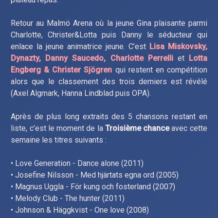
Retour au Malmö Arena où la jeune Gina plaisante parmi
Charlotte, Christer&Lotta puis Danny le séducteur qui
enlace la jeune animatrice jeune. C’est
Lisa Miskovsky,
Dynazty, Danny Saucedo, Charlotte Perrelli
et
Lotta
Engberg & Christer Sjögren
qui restent en compétition
alors que le classement des trois derniers est révélé
(Axel Algmark, Hanna Lindblad puis OPA).
Après de plus long extraits des 5 chansons restant en
liste, c’est le moment de la
Troisième chance
avec cette
semaine les titres suivants :
• Love Generation - Dance alone (2011)
• Josefine Nilsson - Med hjärtats egna ord (2005)
• Magnus Uggla - För kung och fosterland (2007)
• Melody Club - The hunter (2011)
• Johnson & Häggkvist - One love (2008)