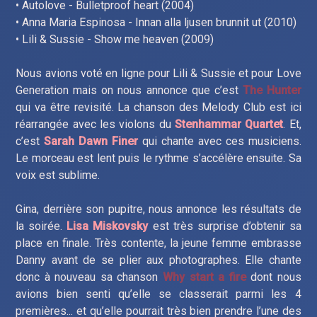
• Autolove - Bulletproof heart (2004)
• Anna Maria Espinosa - Innan alla ljusen brunnit ut (2010)
• Lili & Sussie - Show me heaven (2009)
Nous avions voté en ligne pour Lili & Sussie et pour Love
Generation mais on nous annonce que c’est
The Hunter
qui va être revisité. La chanson des Melody Club est ici
réarrangée avec les violons du
Stenhammar Quartet
. Et,
c’est
Sarah Dawn Finer
qui chante avec ces musiciens.
Le morceau est lent puis le rythme s’accélère ensuite. Sa
voix est sublime.
Gina, derrière son pupitre, nous annonce les résultats de
la soirée.
Lisa Miskovsky
est très surprise d’obtenir sa
place en finale. Très contente, la jeune femme embrasse
Danny avant de se plier aux photographes. Elle chante
donc à nouveau sa chanson
Why start a fire
dont nous
avions bien senti qu’elle se classerait parmi les 4
premières... et qu’elle pourrait très bien prendre l’une des