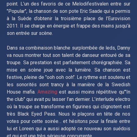
point. L’un des favoris de ce Melodifestivalen entre sur
"Popular", la chanson de son pote Eric Saade qui a permis
à la Suède d’obtenir la troisième place de l’Eurovision
2011. Il se charge en énergie et frappe des mains jusqu’à
son entrée sur scène.
Dans sa combinaison blanche surplombée de leds, Danny
va nous montrer tout son talent de danseur entouré de sa
troupe. Sa prestation est parfaitement chorégraphiée. Sa
mise en scène joue avec la lumière. Sa chanson est
festive, pleine de "ooh ooh ooh". Le rythme est soutenu et
les sonorités sont trancy à la manière de la Swedish
House mafia.
Amazing
est aussi moins répétitive qu’"In
the club" qui avait pu lasser l’an dernier. L’interlude electro
où la troupe se transforme en figurines qui clignotent est
très Black Eyed Peas. Nous le plaçons en tête de nos
votes pour cette soirée… et hésitons pour la finale entre
lui et Loreen qui a aussi adopté ce nouveau son suédois
et qui est une très sérieuse concurrente.