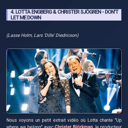
4. LOTTA ENGBERG & CHRISTER SJÖGREN - DON'T
LET ME DOWN
(Lasse Holm, Lars 'Dille' Diedricson)
Nous voyons un petit extrait vidéo où Lotta chante "Up
where we belong" avec
Christer Björkman
, le producteur