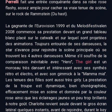
Perrelli
fait une entrée conquérante dans sa robe rose
flashy, assez ample pour cacher sa vraie tenue de scène,
sur le rock de Rammstein (Du hast).
La gagnante de l’Eurovision 1999 et du Melodifestivalen
2008 commence sa prestation devant un grand tableau
blanc placé sur le catwalk et sur lequel sont projetées
des animations. Toujours entourée de ses danseuses, la
star s’avance pour rejoindre la scène principale où se
trouvent les 4 autres danseuses. Même s’il souffre de la
comparaison inévitable avec "Hero",
The girl
est un
morceau très dansant et intéressant avec ses synthés
rétro et électro, et avec son gimmick à la "Mamma mia".
Les tenues des filles sont aussi très girly. La prestation
de la troupe est dynamique, bien chorégraphiée,
efficacement mise en scène et dominée par la couleur
rose ainsi que les éclairages jaunes un peu trop brillants
à notre goût. Charlotte revient seule devant le gros écran
latéral quelques instants, avant de rejoindre, durant le key