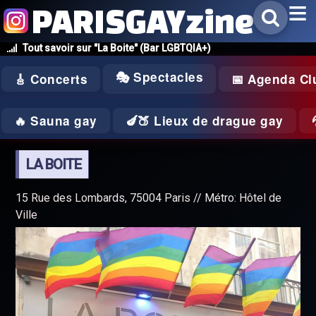
PARISGAYzine
Tout savoir sur "La Boite" (Bar LGBTQIA+)
🎭 Spectacles
🎸 Concerts
📅 Agenda Cl
🔥 Sauna gay
🍆🍑 Lieux de drague gay
LA BOITE
15 Rue des Lombards, 75004 Paris // Métro: Hôtel de
Ville