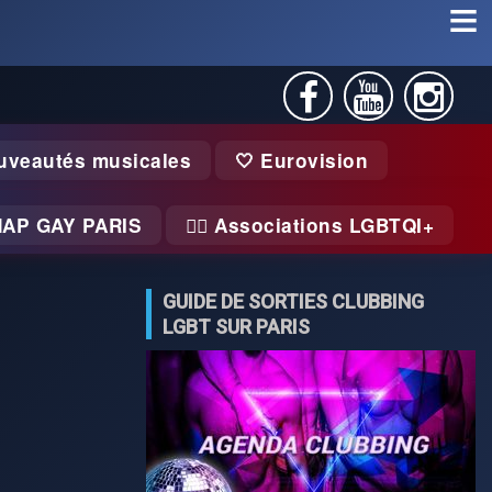
uveautés musicales
🤍 Eurovision
MAP GAY PARIS
🏃‍♂️ Associations LGBTQI+
GUIDE DE SORTIES CLUBBING
LGBT SUR PARIS