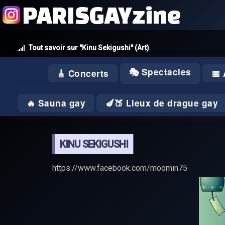
PARISGAYzine
Tout savoir sur "Kinu Sekigushi" (Art)
🎭 Spectacles
🎸 Concerts
📅
🔥 Sauna gay
🍆🍑 Lieux de drague gay
KINU SEKIGUSHI
https://www.facebook.com/moomin75