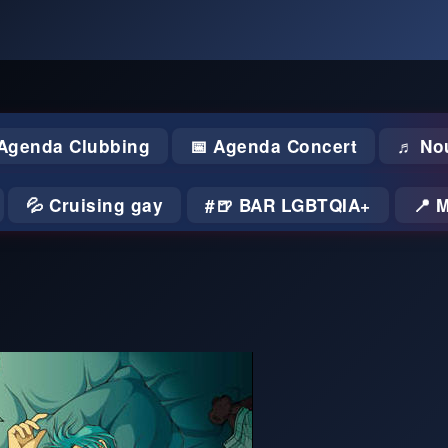
 Agenda Clubbing
📅 Agenda Concert
♬ No
💦 Cruising gay
🍺 BAR LGBTQIA+
📍 