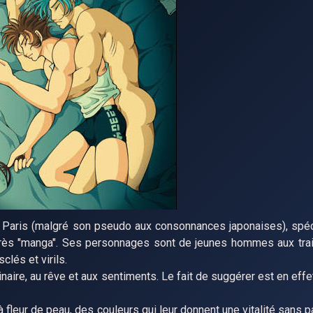
à Paris (malgré son pseudo aux consonnances japonaises), spéc
très "manga". Ses personnages sont de jeunes hommes aux trai
clés et virils.
ginaire, au rêve et aux sentiments. Le fait de suggérer est en eff
fleur de peau, des couleurs qui leur donnent une vitalité sans p