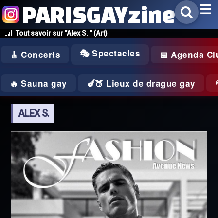
PARISGAYzine
Tout savoir sur "Alex S. " (Art)
🎭 Spectacles
🎸 Concerts
📅 Agenda Cl
🔥 Sauna gay
🍆🍑 Lieux de drague gay
ALEX S.