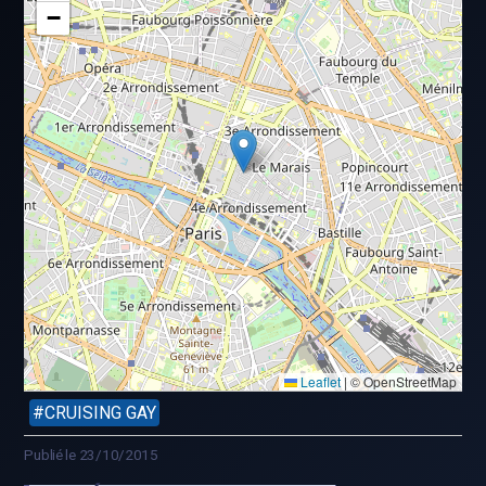
−
Leaflet
|
© OpenStreetMap
CRUISING GAY
Publié le 23/10/2015