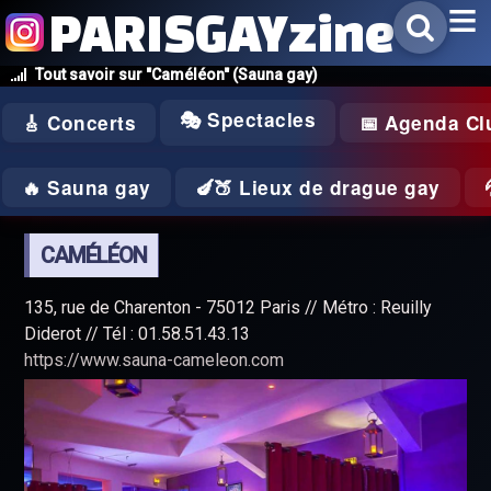
PARISGAYzine
Tout savoir sur "Caméléon" (Sauna gay)
🎭 Spectacles
🎸 Concerts
📅 Agenda Cl
🔥 Sauna gay
🍆🍑 Lieux de drague gay
CAMÉLÉON
135, rue de Charenton - 75012 Paris // Métro : Reuilly
Diderot // Tél : 01.58.51.43.13
https://www.sauna-cameleon.com