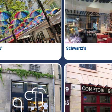
u'
Schwartz's