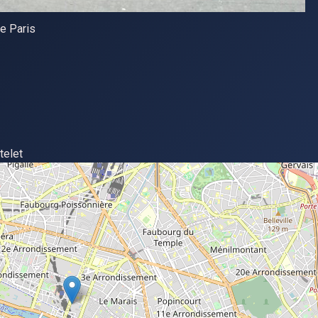
de Paris
telet