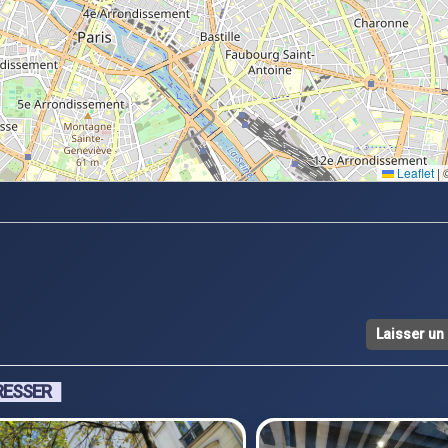
Leaflet
|
©
Laisser u
RESSER