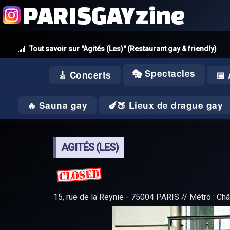
PARISGAYzine
Tout savoir sur "Agités (Les)" (Restaurant gay & friendly)
🎭 Spectacles
🎸 Concerts
📅
🔥 Sauna gay
🍆🍑 Lieux de drague gay
AGITÉS (LES)
15, rue de la Reynie - 75004 PARIS // Métro : Châ