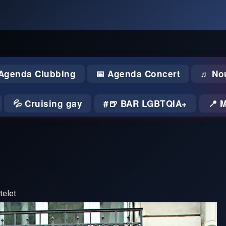
 Agenda Clubbing
📅 Agenda Concert
♬ No
💦 Cruising gay
🍺 BAR LGBTQIA+
📍 
telet