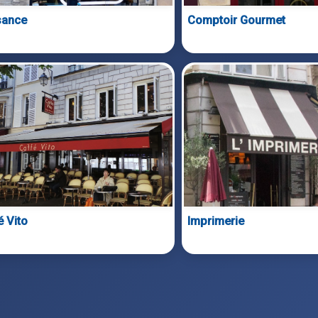
sance
Comptoir Gourmet
é Vito
Imprimerie