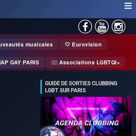
uveautés musicales
🤍 Eurovision
MAP GAY PARIS
🏃‍♂️ Associations LGBTQI+
GUIDE DE SORTIES CLUBBING
LGBT SUR PARIS