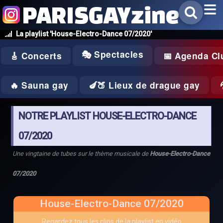
PARISGAYzine
La playlist 'House-Electro-Dance 07/2020'
🎭 Spectacles
🎸 Concerts
📅 Agenda Cl
🔥 Sauna gay
🍆🍑 Lieux de drague gay
NOTRE PLAYLIST HOUSE-ELECTRO-DANCE
07/2020
Une vingtaine de tubes sur le thème musicale de
House-Electro-Dance
07/2020
House-Electro-Dance 07/2020
Regardez tous les clips de la playlist en vidéo