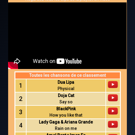
Toutes les chansons de ce classement
Dua Lipa
1
Physical
Doja Cat
2
Say so
BlackPink
3
How you like that
Lady Gaga & Ariana Grande
4
Rain on me