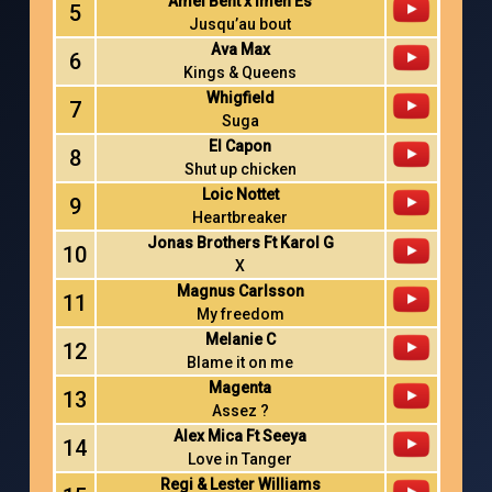
Amel Bent x Imen Es
5
Jusqu’au bout
Ava Max
6
Kings & Queens
Whigfield
7
Suga
El Capon
8
Shut up chicken
Loic Nottet
9
Heartbreaker
Jonas Brothers Ft Karol G
10
X
Magnus Carlsson
11
My freedom
Melanie C
12
Blame it on me
Magenta
13
Assez ?
Alex Mica Ft Seeya
14
Love in Tanger
Regi & Lester Williams