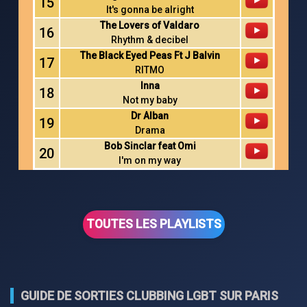
15
It's gonna be alright
The Lovers of Valdaro
16
Rhythm & decibel
The Black Eyed Peas Ft J Balvin
17
RITMO
Inna
18
Not my baby
Dr Alban
19
Drama
Bob Sinclar feat Omi
20
I'm on my way
TOUTES LES PLAYLISTS
GUIDE DE SORTIES CLUBBING LGBT SUR PARIS