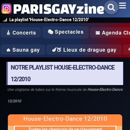
PARISGAYzine
La playlist 'House-Electro-Dance 12/2010'
🎭 Spectacles
🎸 Concerts
📅 Agenda Cl
🔥 Sauna gay
🍆🍑 Lieux de drague gay
NOTRE PLAYLIST HOUSE-ELECTRO-DANCE
12/2010
Une vingtaine de tubes sur le thème musicale de
House-Electro-Dance
12/2010
House-Electro-Dance 12/2010
Toutes les chansons de ce classement