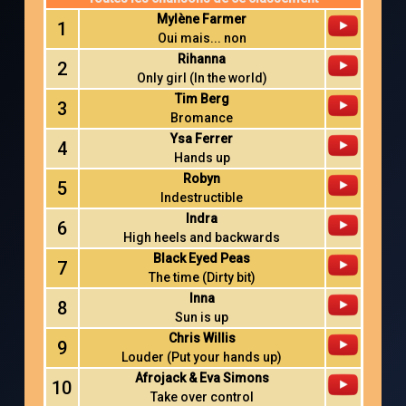
Mylène Farmer
1
Oui mais... non
Rihanna
2
Only girl (In the world)
Tim Berg
3
Bromance
Ysa Ferrer
4
Hands up
Robyn
5
Indestructible
Indra
6
High heels and backwards
Black Eyed Peas
7
The time (Dirty bit)
Inna
8
Sun is up
Chris Willis
9
Louder (Put your hands up)
Afrojack & Eva Simons
10
Take over control