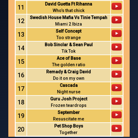
David Guetta Ft Rihanna
11
Who’s that chick
Swedish House Mafia Vs Tinie Tempah
12
Miami 2 Ibiza
Self Concept
13
Too strange
Bob Sinclar & Sean Paul
14
Tik Tok
Ace of Base
15
The golden ratio
Remady & Craig David
16
Do it on my own
Cascada
17
Night nurse
Guru Josh Project
18
Frozen teardrops
September
19
Resuscitate me
Pet Shop Boys
20
Together