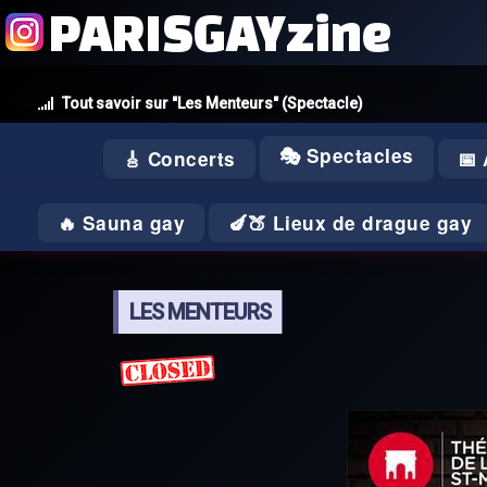
PARISGAYzine
Tout savoir sur "Les Menteurs" (Spectacle)
🎭 Spectacles
🎸 Concerts
📅
🔥 Sauna gay
🍆🍑 Lieux de drague gay
LES MENTEURS