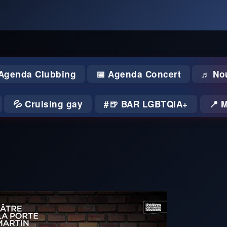
 Agenda Clubbing
📅 Agenda Concert
♬ No
💦 Cruising gay
🍺 BAR LGBTQIA+
📍 