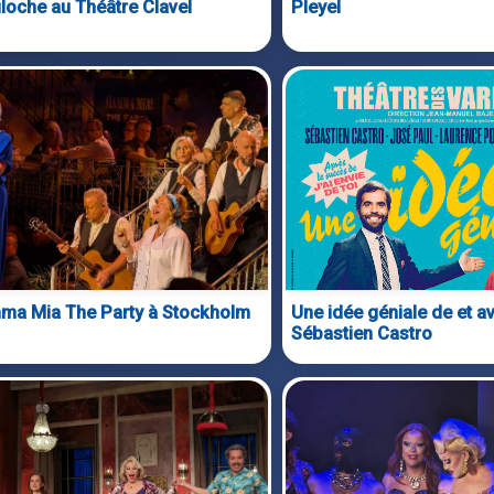
filoche au Théâtre Clavel
Pleyel
a Mia The Party à Stockholm
Une idée géniale de et a
Sébastien Castro