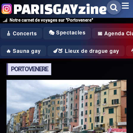
PARISGAYzine
Notre carnet de voyages sur "Portovenere"
🎭 Spectacles
🎸 Concerts
📅 Agenda Cl
🔥 Sauna gay
🍆🍑 Lieux de drague gay
PORTOVENERE